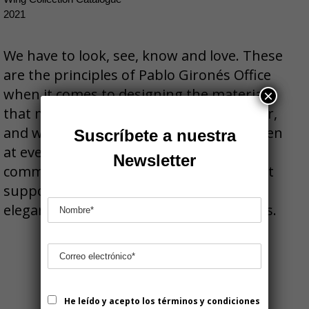
2021
We have to look, see, know and love. These
are the principles of Pablo Gironés Office
when it comes to designing the materials
×
that make a product known. In this order,
and with the utmost rigour and care taken
Suscríbete a nuestra
at every step, we project the visual
Newsletter
communication of the brand on the right
support, seeking harmony between the
elegance and personality of the elements.
He leído y acepto los términos y condiciones